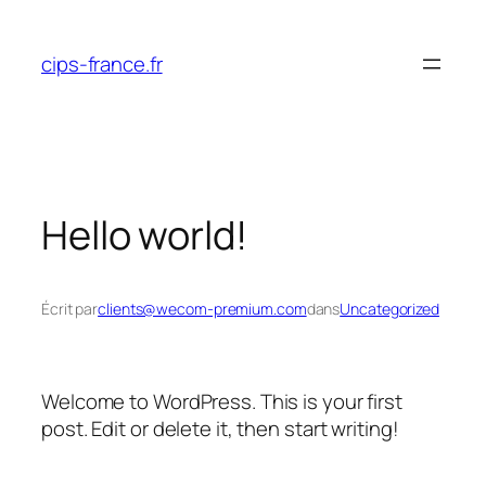
Aller
au
cips-france.fr
contenu
Hello world!
Écrit par
clients@wecom-premium.com
dans
Uncategorized
Welcome to WordPress. This is your first
post. Edit or delete it, then start writing!